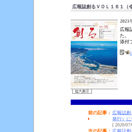
広報誌創るＶＯＬ１６１（令
2021
広報
た。
添付
1
前の記事：
広報誌創
発行）に
[ 2020/07/
次の記事：
広報誌創