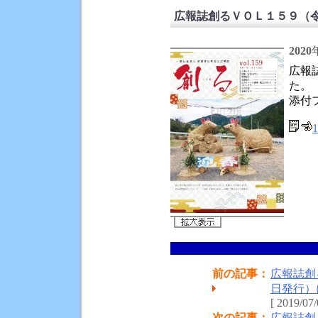
広報誌創るＶＯＬ１５９（令
2020
広報
た。
添付
1
前の記事：
広報誌創
日発行）
[ 2019/07/
次の記事：
広報誌創