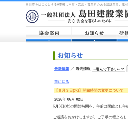
島田市をはじめとする6市町に本店・支店・営業所のある建設業者、建
最新情報
／
過去情報
前に戻る
【６月３日(水)】開館時間の変更について
2026
年
06
月
02
日
6月3日(水)の開館時間を、午前は閉館とし
ご迷惑をおかけしますが、ご了承の程よろし