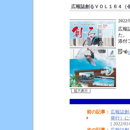
広報誌創るＶＯＬ１６４（令
2022
広報
た。
添付
1
前の記事：
広報誌創
発行）に
[ 2022/01/
次の記事：
広報誌創